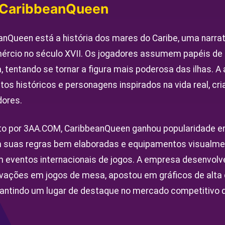
o CaribbeanQueen
nQueen está a história dos mares do Caribe, uma narra
mércio no século XVII. Os jogadores assumem papéis de 
 tentando se tornar a figura mais poderosa das ilhas. A
tos históricos e personagens inspirados na vida real, c
dores.
o por 3AA.COM, CaribbeanQueen ganhou popularidade en
m suas regras bem elaboradas e equipamentos visualmen
 eventos internacionais de jogos. A empresa desenvolv
ovações em jogos de mesa, apostou em gráficos de alta
arantindo um lugar de destaque no mercado competitivo d