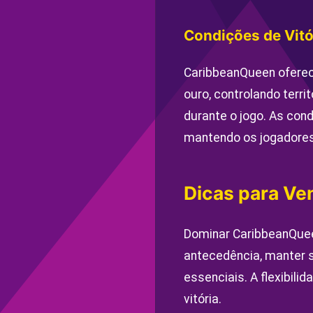
Condições de Vitó
CaribbeanQueen oferec
ouro, controlando terri
durante o jogo. As cond
mantendo os jogadores
Dicas para V
Dominar CaribbeanQuee
antecedência, manter s
essenciais. A flexibili
vitória.