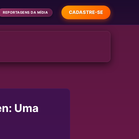
CADASTRE-SE
REPORTAGENS DA MÍDIA
en: Uma