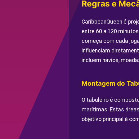
Regras e Mecâ
CaribbeanQueen é proje
entre 60 a 120 minutos
começa com cada jogad
influenciam diretamente
incluem navios, moedas
Montagem do Tabu
O tabuleiro é composto
marítimas. Estas área
objetivo principal é c