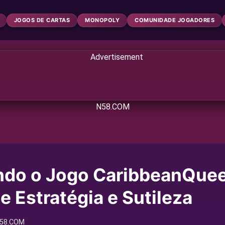
JOGOS DE CARTAS
MONOPOLY
COMUNIDADE JOGADORES
N58.COM
do o Jogo CaribbeanQue
e Estratégia e Sutileza
58.COM