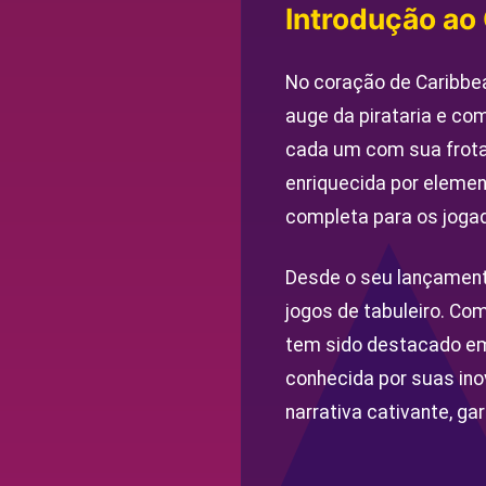
Introdução a
No coração de Caribbea
auge da pirataria e co
cada um com sua frota,
enriquecida por elemen
completa para os joga
Desde o seu lançament
jogos de tabuleiro. Co
tem sido destacado em
conhecida por suas in
narrativa cativante, g