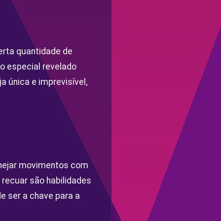
erta quantidade de
vo especial revelado
a única e imprevisível,
lanejar movimentos com
 recuar são habilidades
de ser a chave para a