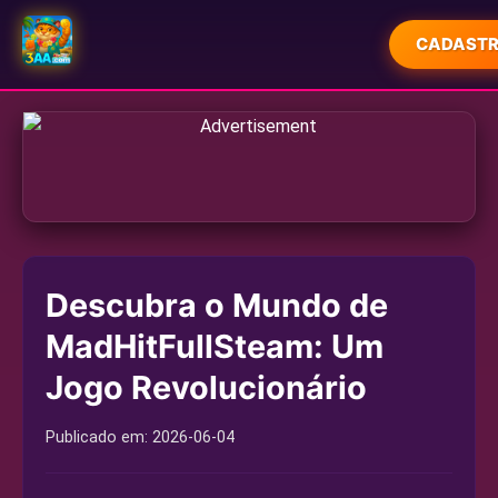
CADASTR
INÍCIO
CAÇA-NÍQUEIS
VIDEOGAMES
JOGOS DE CARTAS
Descubra o Mundo de
MONOPOLY
MadHitFullSteam: Um
COMUNIDADE JOGADORES
Jogo Revolucionário
REPORTAGENS DA MÍDIA
Publicado em:
2026-06-04