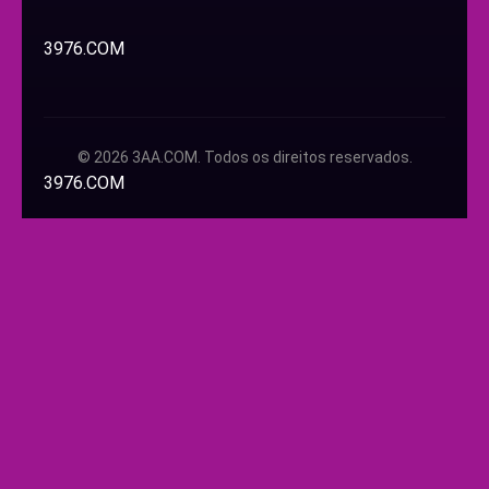
3976.COM
© 2026 3AA.COM. Todos os direitos reservados.
3976.COM