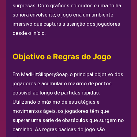
surpresas. Com gráficos coloridos e uma trilha
sonora envolvente, o jogo cria um ambiente
imersivo que captura a atenção dos jogadores
desde o início.
Objetivo e Regras do Jogo
Em MadHitSlipperySoap, o principal objetivo dos
jogadores é acumular o máximo de pontos
possível ao longo de partidas rápidas.
Utilizando o máximo de estratégias e
movimentos ágeis, os jogadores têm que
superar uma série de obstáculos que surgem no
caminho. As regras básicas do jogo são