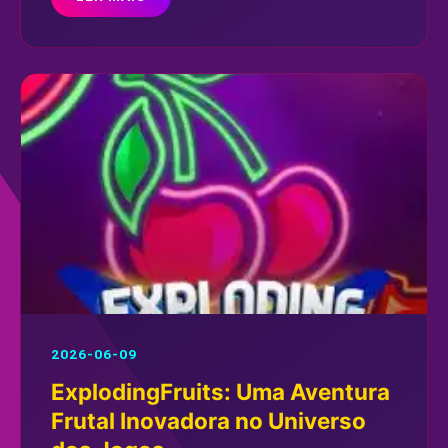
2026-06-09
ExplodingFruits: Uma Aventura
Frutal Inovadora no Universo