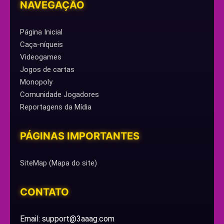
NAVEGAÇÃO
Página Inicial
Caça-níqueis
Videogames
Jogos de cartas
Monopoly
Comunidade Jogadores
Reportagens da Mídia
PÁGINAS IMPORTANTES
SiteMap (Mapa do site)
CONTATO
Email: support@3aaag.com