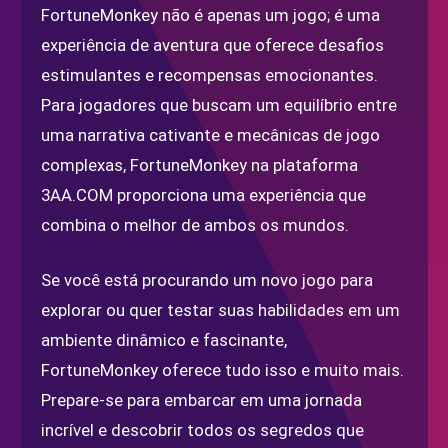
FortuneMonkey não é apenas um jogo; é uma
experiência de aventura que oferece desafios
estimulantes e recompensas emocionantes.
Para jogadores que buscam um equilíbrio entre
uma narrativa cativante e mecânicas de jogo
complexas, FortuneMonkey na plataforma
3AA.COM proporciona uma experiência que
combina o melhor de ambos os mundos.
Se você está procurando um novo jogo para
explorar ou quer testar suas habilidades em um
ambiente dinâmico e fascinante,
FortuneMonkey oferece tudo isso e muito mais.
Prepare-se para embarcar em uma jornada
incrível e descobrir todos os segredos que