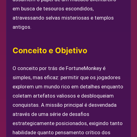
em busca de tesouros escondidos,
atravessando selvas misteriosas e templos
antigos.
Conceito e Objetivo
O conceito por trás de FortuneMonkey é
simples, mas eficaz: permitir que os jogadores
explorem um mundo rico em detalhes enquanto
coletam artefatos valiosos e desbloqueiam
conquistas. A missão principal é desvendada
através de uma série de desafios
estrategicamente posicionados, exigindo tanto
habilidade quanto pensamento crítico dos