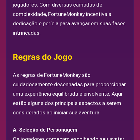
jogadores. Com diversas camadas de
complexidade, FortuneMonkey incentiva a
dedicação e perícia para avançar em suas fases
intrincadas.
Regras do Jogo
As regras de FortuneMonkey são
cuidadosamente desenhadas para proporcionar
uma experiência equilibrada e envolvente. Aqui
estão alguns dos principais aspectos a serem
considerados ao iniciar sua aventura:
A. Seleção de Personagem
Os jogadores começam escolhendo seu avatar