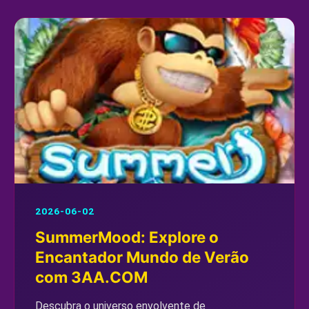
2026-06-02
SummerMood: Explore o
Encantador Mundo de Verão
com 3AA.COM
Descubra o universo envolvente de