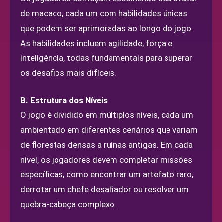
de macaco, cada um com habilidades únicas
que podem ser aprimoradas ao longo do jogo.
As habilidades incluem agilidade, força e
inteligência, todas fundamentais para superar
os desafios mais difíceis.
B. Estrutura dos Níveis
O jogo é dividido em múltiplos níveis, cada um
ambientado em diferentes cenários que variam
de florestas densas a ruínas antigas. Em cada
nível, os jogadores devem completar missões
específicas, como encontrar um artefato raro,
derrotar um chefe desafiador ou resolver um
quebra-cabeça complexo.