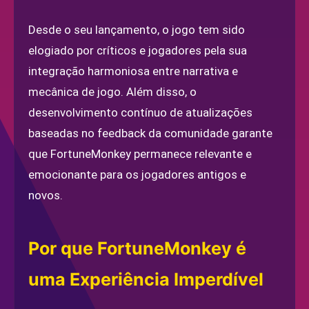
Desde o seu lançamento, o jogo tem sido
elogiado por críticos e jogadores pela sua
integração harmoniosa entre narrativa e
mecânica de jogo. Além disso, o
desenvolvimento contínuo de atualizações
baseadas no feedback da comunidade garante
que FortuneMonkey permanece relevante e
emocionante para os jogadores antigos e
novos.
Por que FortuneMonkey é
uma Experiência Imperdível