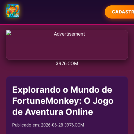
CADASTR
INÍCIO
CAÇA-NÍQUEIS
VIDEOGAMES
3976.COM
JOGOS DE CARTAS
MONOPOLY
Explorando o Mundo de
COMUNIDADE JOGADORES
FortuneMonkey: O Jogo
de Aventura Online
REPORTAGENS DA MÍDIA
Publicado em:
2026-06-28
3976.COM