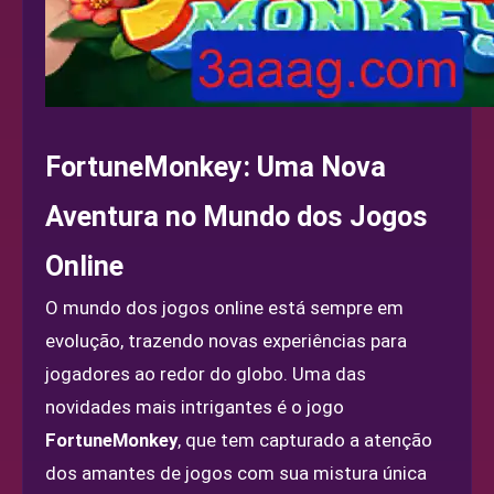
FortuneMonkey: Uma Nova
Aventura no Mundo dos Jogos
Online
O mundo dos jogos online está sempre em
evolução, trazendo novas experiências para
jogadores ao redor do globo. Uma das
novidades mais intrigantes é o jogo
FortuneMonkey
, que tem capturado a atenção
dos amantes de jogos com sua mistura única