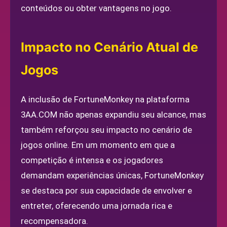
conteúdos ou obter vantagens no jogo.
Impacto no Cenário Atual de
Jogos
A inclusão de FortuneMonkey na plataforma
3AA.COM não apenas expandiu seu alcance, mas
também reforçou seu impacto no cenário de
jogos online. Em um momento em que a
competição é intensa e os jogadores
demandam experiências únicas, FortuneMonkey
se destaca por sua capacidade de envolver e
entreter, oferecendo uma jornada rica e
recompensadora.