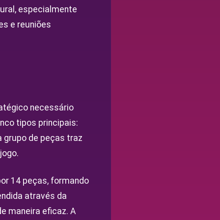
tural, especialmente
es e reuniões
ratégico necessário
nco tipos principais:
a grupo de peças traz
jogo.
por 14 peças, formando
endida através da
e maneira eficaz. A