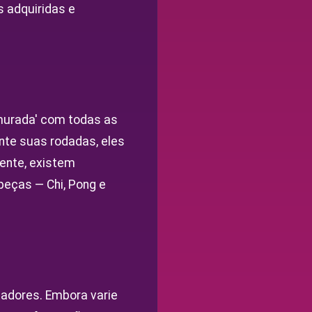
 adquiridas e
murada' com todas as
ante suas rodadas, eles
ente, existem
eças — Chi, Pong e
gadores. Embora varie