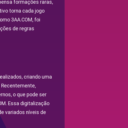
mpensa formações raras,
ivo torna cada jogo
como 3AA.COM, foi
ações de regras
realizados, criando uma
. Recentemente,
rnos, o que pode ser
M. Essa digitalização
e variados níveis de